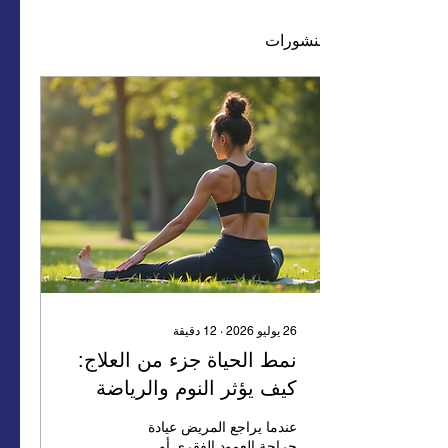
منشورات
26 يوليو 2026
∙
12
دقيقة
نمط الحياة جزء من العلاج:
كيف يؤثر النوم والرياضة
والتغذية والسيطرة على
عندما يراجع المريض عيادة
التوتر في صحة العمود
جراحة العمود الفقري أو